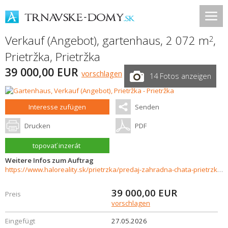
Verkauf (Angebot), gartenhaus, 2 072 m
,
2
Prietržka
,
Prietržka
39 000,00 EUR
vorschlagen
14 Fotos anzeigen
Interesse zufügen
Senden
Drucken
PDF
topovať inzerát
Weitere Infos zum Auftrag
https://www.haloreality.sk/prietrzka/predaj-zahradna-chata-prietrzka/73084
39 000,00
EUR
Preis
vorschlagen
Eingefügt
27.05.2026