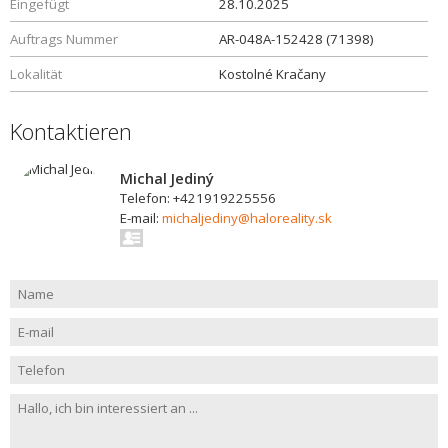
Eingefügt
28.10.2025
Auftrags Nummer
AR-048A-152428 (71398)
Lokalität
Kostolné Kračany
Kontaktieren
Michal Jediný
Telefon: +421919225556
E-mail:
michaljediny@haloreality.sk