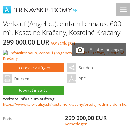
Verkauf (Angebot), einfamilienhaus, 600
m
,
Kostolné Kračany
,
Kostolné Kračany
2
299 000,00 EUR
vorschlagen
28 Fotos anzeigen
Interesse zufügen
Senden
Drucken
PDF
topovať inzerát
Weitere Infos zum Auftrag
https://www.haloreality.sk/kostolne-kracany/predaj-rodinny-dom-kostolne-kracany---znizena-cena---exkluzivne-halo-reality/71398
299 000,00
EUR
Preis
vorschlagen