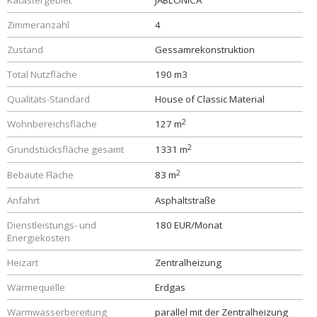
Katastergebiet
JABLONICA
Zimmeranzahl
4
Zustand
Gessamrekonstruktion
Total Nutzfläche
190 m3
Qualitäts-Standard
House of Classic Material
2
Wohnbereichsfläche
127 m
2
Grundstücksfläche gesamt
1331 m
2
Bebaute Fläche
83 m
Anfahrt
Asphaltstraße
Dienstleistungs- und
180 EUR/Monat
Energiekosten
Heizart
Zentralheizung
Wärmequelle
Erdgas
Warmwasserbereitung
parallel mit der Zentralheizung