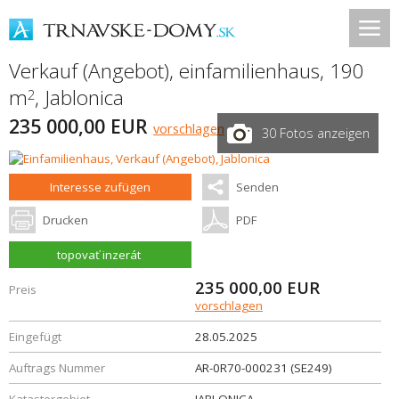
Verkauf (Angebot), einfamilienhaus, 190
m
,
Jablonica
2
235 000,00 EUR
vorschlagen
30 Fotos anzeigen
Interesse zufügen
Senden
Drucken
PDF
topovať inzerát
235 000,00
EUR
Preis
vorschlagen
Eingefügt
28.05.2025
Auftrags Nummer
AR-0R70-000231 (SE249)