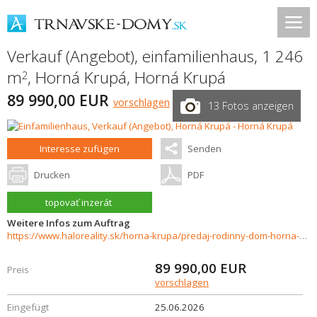
Verkauf (Angebot), einfamilienhaus, 1 246
m
,
Horná Krupá
,
Horná Krupá
2
89 990,00 EUR
vorschlagen
13 Fotos anzeigen
Interesse zufügen
Senden
Drucken
PDF
topovať inzerát
Weitere Infos zum Auftrag
https://www.haloreality.sk/horna-krupa/predaj-rodinny-dom-horna-krupa/72974
89 990,00
EUR
Preis
vorschlagen
Eingefügt
25.06.2026