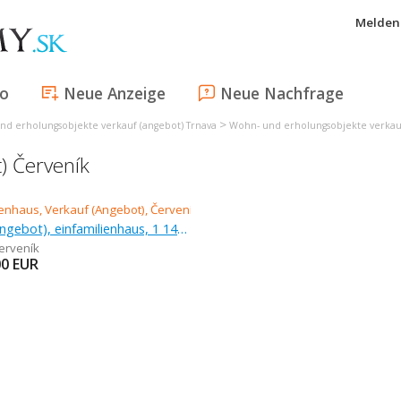
Melden 
fo
Neue Anzeige
Neue Nachfrage
>
nd erholungsobjekte verkauf (angebot) Trnava
Wohn- und erholungsobjekte verkau
) Červeník
Verkauf (Angebot), einfamilienhaus, 1 141 m
erveník
00
EUR