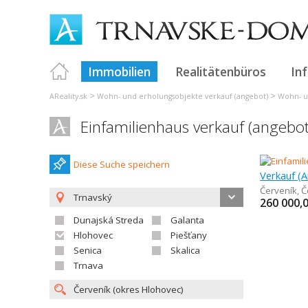
Immobilien
Realitätenbüros
In
>
>
AReality.sk
Wohn- und erholungsobjekte verkauf (angebot)
Wohn- u
Einfamilienhaus verkauf (angebot
Diese Suche speichern
Červeník
,
Č
Trnavský
260 000,
Dunajská Streda
Galanta
Hlohovec
Piešťany
Senica
Skalica
Trnava