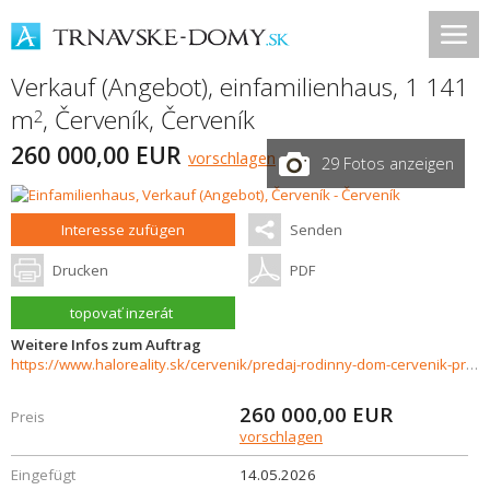
Verkauf (Angebot), einfamilienhaus, 1 141
m
,
Červeník
,
Červeník
2
260 000,00 EUR
vorschlagen
29 Fotos anzeigen
Interesse zufügen
Senden
Drucken
PDF
topovať inzerát
Weitere Infos zum Auftrag
https://www.haloreality.sk/cervenik/predaj-rodinny-dom-cervenik-pre-velku-rodinu-aj-podnikanie---exkluzivne-halo-reality/72993
260 000,00
EUR
Preis
vorschlagen
Eingefügt
14.05.2026