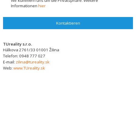
Wir kümmern uns um die Privatsphäre. Weitere
Informationen
hier
Kontaktieren
TUreality s.r.o.
Hálkova 2761/33
01001
Žilina
Telefon:
0948 777 027
E-mail:
zilina@tureality.sk
Web:
www.TUreality.sk