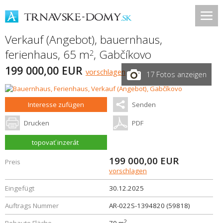
Verkauf (Angebot), bauernhaus,
ferienhaus, 65 m
,
Gabčíkovo
2
199 000,00 EUR
vorschlagen
17 Fotos anzeigen
Interesse zufügen
Senden
Drucken
PDF
topovať inzerát
199 000,00
EUR
Preis
vorschlagen
Eingefügt
30.12.2025
Auftrags Nummer
AR-022S-1394820 (59818)
2