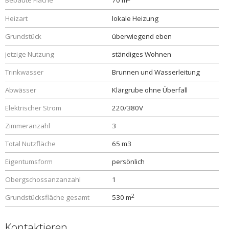
Bebaute Fläche
70 m
Heizart
lokale Heizung
Grundstück
überwiegend eben
jetzige Nutzung
ständiges Wohnen
Trinkwasser
Brunnen und Wasserleitung
Abwässer
Klärgrube ohne Überfall
Elektrischer Strom
220/380V
Zimmeranzahl
3
Total Nutzfläche
65 m3
Eigentumsform
persönlich
Obergschossanzanzahl
1
2
Grundstücksfläche gesamt
530 m
Kontaktieren