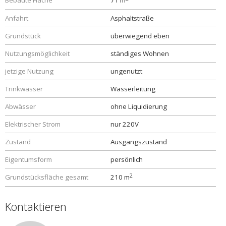
Bebaute Fläche
71 m
Anfahrt
Asphaltstraße
Grundstück
überwiegend eben
Nutzungsmöglichkeit
ständiges Wohnen
jetzige Nutzung
ungenutzt
Trinkwasser
Wasserleitung
Abwässer
ohne Liquidierung
Elektrischer Strom
nur 220V
Zustand
Ausgangszustand
Eigentumsform
persönlich
2
Grundstücksfläche gesamt
210 m
Kontaktieren