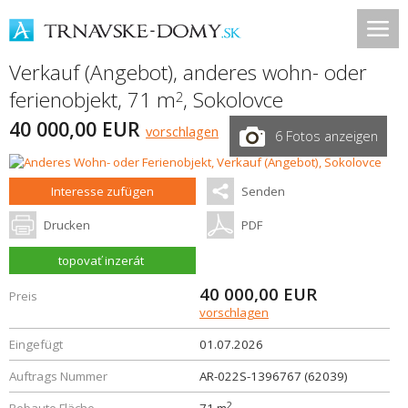
Verkauf (Angebot), anderes wohn- oder
ferienobjekt, 71 m
,
Sokolovce
2
40 000,00 EUR
vorschlagen
6 Fotos anzeigen
Interesse zufügen
Senden
Drucken
PDF
topovať inzerát
40 000,00
EUR
Preis
vorschlagen
Eingefügt
01.07.2026
Auftrags Nummer
AR-022S-1396767 (62039)
2