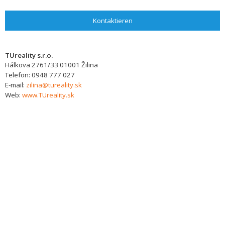
Kontaktieren
TUreality s.r.o.
Hálkova 2761/33
01001
Žilina
Telefon:
0948 777 027
E-mail:
zilina@tureality.sk
Web:
www.TUreality.sk