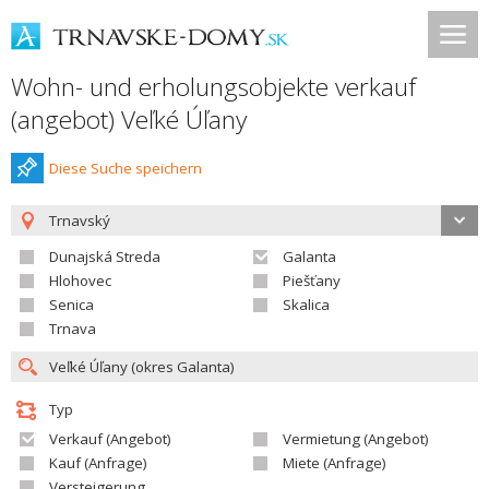
Wohn- und erholungsobjekte verkauf
(angebot) Veľké Úľany
Diese Suche speichern
Trnavský
Dunajská Streda
Galanta
Hlohovec
Piešťany
Senica
Skalica
Trnava
Typ
Verkauf (Angebot)
Vermietung (Angebot)
Kauf (Anfrage)
Miete (Anfrage)
Versteigerung