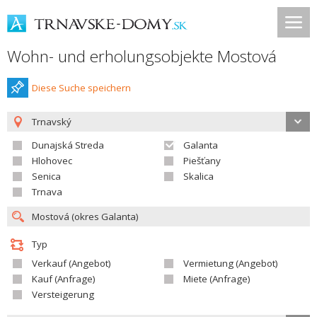
Wohn- und erholungsobjekte Mostová
Diese Suche speichern
Trnavský
Dunajská Streda
Galanta
Hlohovec
Piešťany
Senica
Skalica
Trnava
Typ
Verkauf (Angebot)
Vermietung (Angebot)
Kauf (Anfrage)
Miete (Anfrage)
Versteigerung