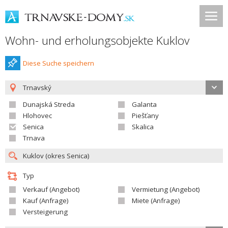
Wohn- und erholungsobjekte Kuklov
Diese Suche speichern
Trnavský
Dunajská Streda
Galanta
Hlohovec
Piešťany
Senica
Skalica
Trnava
Typ
Verkauf (Angebot)
Vermietung (Angebot)
Kauf (Anfrage)
Miete (Anfrage)
Versteigerung