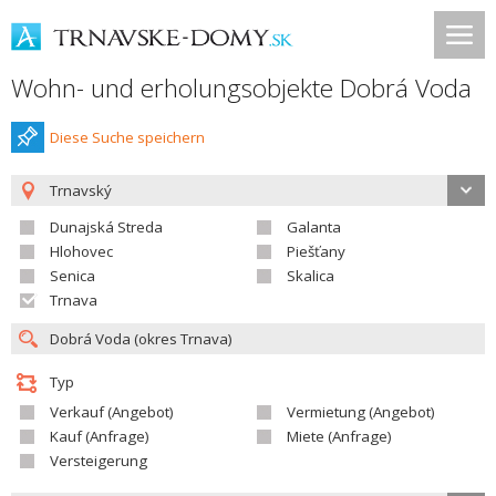
Wohn- und erholungsobjekte Dobrá Voda
Diese Suche speichern
Trnavský
Dunajská Streda
Galanta
Hlohovec
Piešťany
Senica
Skalica
Trnava
Typ
Verkauf (Angebot)
Vermietung (Angebot)
Kauf (Anfrage)
Miete (Anfrage)
Versteigerung