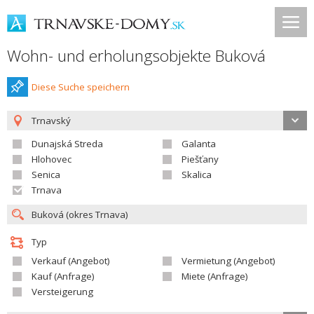
Wohn- und erholungsobjekte Buková
Diese Suche speichern
Trnavský
Dunajská Streda
Galanta
Hlohovec
Piešťany
Senica
Skalica
Trnava
Typ
Verkauf (Angebot)
Vermietung (Angebot)
Kauf (Anfrage)
Miete (Anfrage)
Versteigerung