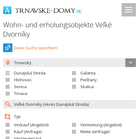
Wohn- und erholungsobjekte Veľké
Dvorníky
Diese Suche speichern
Trnavský
Dunajská Streda
Galanta
Hlohovec
Piešťany
Senica
Skalica
Trnava
Typ
Verkauf (Angebot)
Vermietung (Angebot)
Kauf (Anfrage)
Miete (Anfrage)
Versteigerung