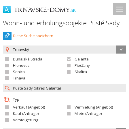
Wohn- und erholungsobjekte Pusté Sady
Diese Suche speichern
Trnavský
Dunajská Streda
Galanta
Hlohovec
Piešťany
Senica
Skalica
Trnava
Typ
Verkauf (Angebot)
Vermietung (Angebot)
Kauf (Anfrage)
Miete (Anfrage)
Versteigerung