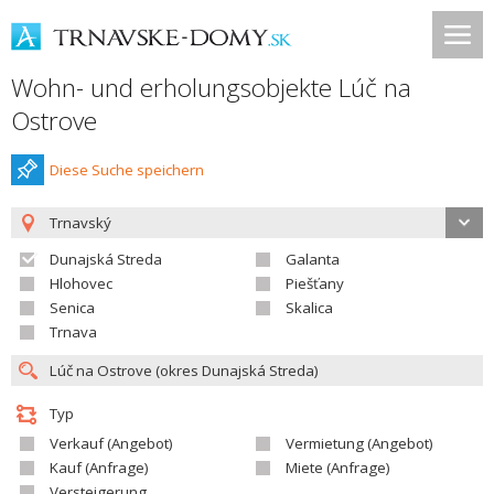
Wohn- und erholungsobjekte Lúč na
Ostrove
Diese Suche speichern
Trnavský
Dunajská Streda
Galanta
Hlohovec
Piešťany
Senica
Skalica
Trnava
Typ
Verkauf (Angebot)
Vermietung (Angebot)
Kauf (Anfrage)
Miete (Anfrage)
Versteigerung