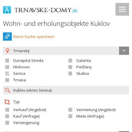
Wohn- und erholungsobjekte Kuklov
Diese Suche speichern
Trnavský
Dunajská Streda
Galanta
Hlohovec
Piešťany
Senica
Skalica
Trnava
Typ
Verkauf (Angebot)
Vermietung (Angebot)
Kauf (Anfrage)
Miete (Anfrage)
Versteigerung