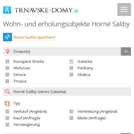
Wohn- und erholungsobjekte Horné Saliby
Diese Suche speichern
Trnavský
Dunajská Streda
Galanta
Hlohovec
Piešťany
Senica
Skalica
Trnava
Typ
Verkauf (Angebot)
Vermietung (Angebot)
Kauf (Anfrage)
Miete (Anfrage)
Versteigerung