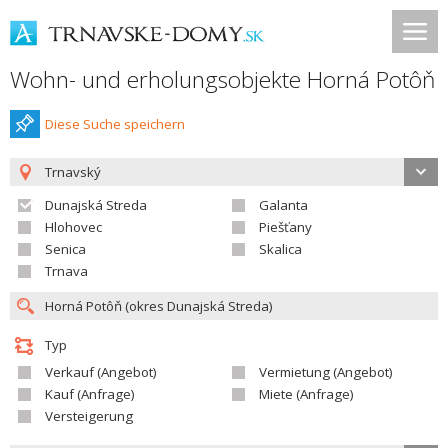
Wohn- und erholungsobjekte Horná Potôň
Diese Suche speichern
Trnavský
Dunajská Streda
Galanta
Hlohovec
Piešťany
Senica
Skalica
Trnava
Typ
Verkauf (Angebot)
Vermietung (Angebot)
Kauf (Anfrage)
Miete (Anfrage)
Versteigerung