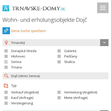
Wohn- und erholungsobjekte Dojč
Diese Suche speichern
Trnavský
Dunajská Streda
Galanta
Hlohovec
Piešťany
Senica
Skalica
Trnava
Typ
Verkauf (Angebot)
Vermietung (Angebot)
Kauf (Anfrage)
Miete (Anfrage)
Versteigerung