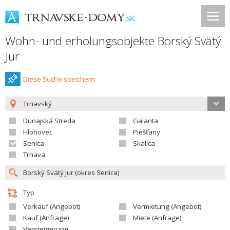
Wohn- und erholungsobjekte Borský Svätý
Jur
Diese Suche speichern
Trnavský
Dunajská Streda
Galanta
Hlohovec
Piešťany
Senica
Skalica
Trnava
Typ
Verkauf (Angebot)
Vermietung (Angebot)
Kauf (Anfrage)
Miete (Anfrage)
Versteigerung