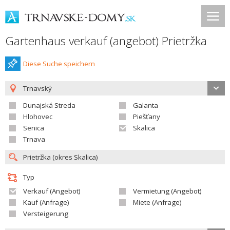
Gartenhaus verkauf (angebot) Prietržka
Diese Suche speichern
Trnavský
Dunajská Streda
Galanta
Hlohovec
Piešťany
Senica
Skalica
Trnava
Typ
Verkauf (Angebot)
Vermietung (Angebot)
Kauf (Anfrage)
Miete (Anfrage)
Versteigerung