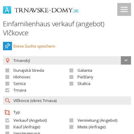
Einfamilienhaus verkauf (angebot)
Vlčkovce
Diese Suche speichern
Trnavský
Dunajská Streda
Galanta
Hlohovec
Piešťany
Senica
Skalica
Trnava
Typ
Verkauf (Angebot)
Vermietung (Angebot)
Kauf (Anfrage)
Miete (Anfrage)
Versteigerung