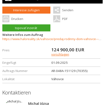
Interesse zufügen
Senden
Drucken
PDF
topovať inzerát
Weitere Infos zum Auftrag
https://www.haloreality.sk/vahovce/predaj-rodinny-dom-vahovce---znizena-cena---exkluzivne-halo-reality/70355
124 900,00
EUR
Preis
vorschlagen
Eingefügt
01.09.2025
Auftrags Nummer
AR-048A-151129 (70355)
Lokalität
Váhovce
Kontaktieren
Michal Józsa