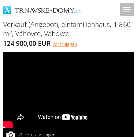
Verkauf (Angebot), einfamilienhaus, 1 860
m
,
Váhovce
,
Váhovce
2
124 900,00 EUR
vorschlagen
20 Fotos anzeigen