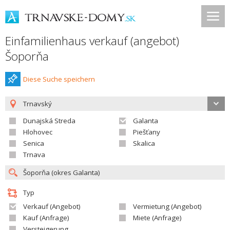
Einfamilienhaus verkauf (angebot)
Šoporňa
Diese Suche speichern
Trnavský
Dunajská Streda
Galanta
Hlohovec
Piešťany
Senica
Skalica
Trnava
Typ
Verkauf (Angebot)
Vermietung (Angebot)
Kauf (Anfrage)
Miete (Anfrage)
Versteigerung