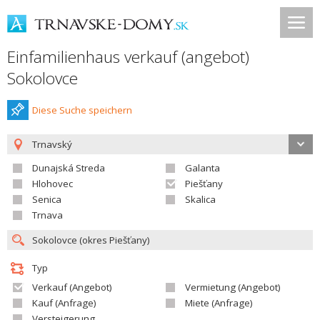
Einfamilienhaus verkauf (angebot)
Sokolovce
Diese Suche speichern
Trnavský
Dunajská Streda
Galanta
Hlohovec
Piešťany
Senica
Skalica
Trnava
Typ
Verkauf (Angebot)
Vermietung (Angebot)
Kauf (Anfrage)
Miete (Anfrage)
Versteigerung