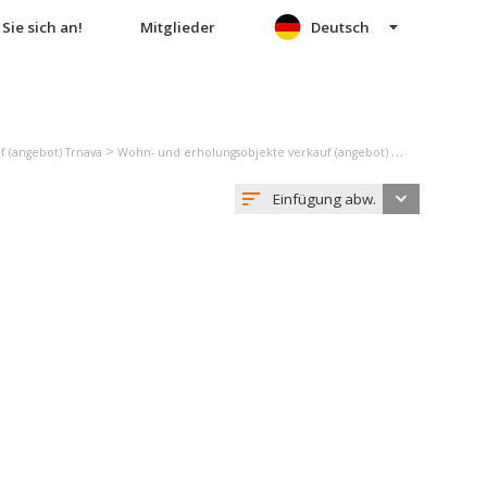
Sie sich an!
Mitglieder
Deutsch
>
>
 (angebot) Trnava
Wohn- und erholungsobjekte verkauf (angebot) Smolenice
Ei
Einfügung abw.