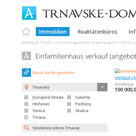
Immobilien
Realitätenbüros
In
>
>
AReality.sk
Wohn- und erholungsobjekte verkauf (angebot)
Wohn- u
Einfamilienhaus verkauf (angebo
Diese Suche speichern
Smolenice
Trnavský
100 000,
Dunajská Streda
Galanta
Hlohovec
Piešťany
Senica
Skalica
Trnava