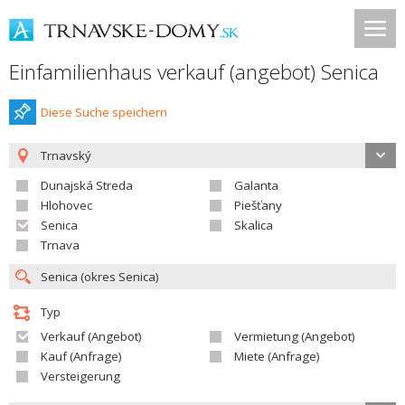
Einfamilienhaus verkauf (angebot) Senica
Diese Suche speichern
Trnavský
Dunajská Streda
Galanta
Hlohovec
Piešťany
Senica
Skalica
Trnava
Typ
Verkauf (Angebot)
Vermietung (Angebot)
Kauf (Anfrage)
Miete (Anfrage)
Versteigerung