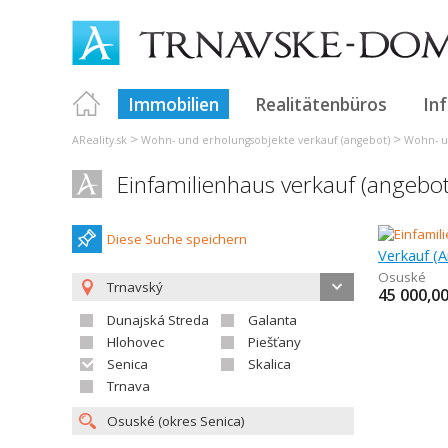
Immobilien
Realitätenbüros
In
>
>
AReality.sk
Wohn- und erholungsobjekte verkauf (angebot)
Wohn- u
Einfamilienhaus verkauf (angebo
Diese Suche speichern
Osuské
Trnavský
45 000,0
Dunajská Streda
Galanta
Hlohovec
Piešťany
Senica
Skalica
Trnava