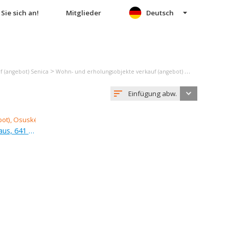
Sie sich an!
Mitglieder
Deutsch
>
>
 (angebot) Senica
Wohn- und erholungsobjekte verkauf (angebot) Osuské
Einfam
Einfügung abw.
Verkauf (Angebot), einfamilienhaus, 641 m