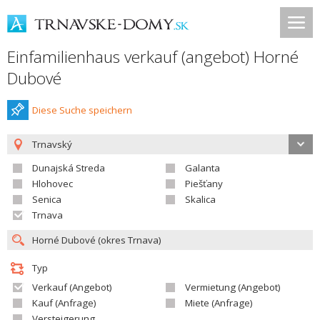
Einfamilienhaus verkauf (angebot) Horné
Dubové
Diese Suche speichern
Trnavský
Dunajská Streda
Galanta
Hlohovec
Piešťany
Senica
Skalica
Trnava
Typ
Verkauf (Angebot)
Vermietung (Angebot)
Kauf (Anfrage)
Miete (Anfrage)
Versteigerung