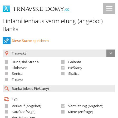
Einfamilienhaus vermietung (angebot)
Banka
Diese Suche speichern
Trnavský
Dunajská Streda
Galanta
Hlohovec
Piešťany
Senica
Skalica
Trnava
Typ
Verkauf (Angebot)
Vermietung (Angebot)
Kauf (Anfrage)
Miete (Anfrage)
Versteigerung