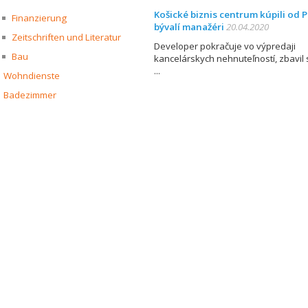
Košické biznis centrum kúpili od P
Finanzierung
bývalí manažéri
20.04.2020
Zeitschriften und Literatur
Developer pokračuje vo výpredaji
Bau
kancelárskych nehnuteľností, zbavil 
Wohndienste
Badezimmer