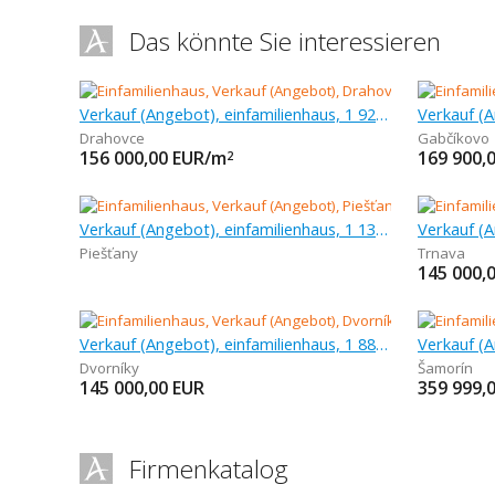
Das könnte Sie interessieren
Verkauf (Angebot), einfamilienhaus, 1 929 m
Drahovce
Gabčíkovo
156 000,00
EUR/m
169 900,
2
Verkauf (Angebot), einfamilienhaus, 1 130 m
Verkauf (A
Piešťany
Trnava
145 000,
Verkauf (Angebot), einfamilienhaus, 1 883 m
Dvorníky
Šamorín
145 000,00
EUR
359 999,
Firmenkatalog