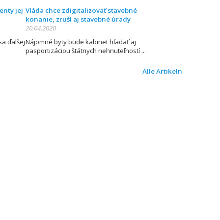
enty jej
Vláda chce zdigitalizovať stavebné
konanie, zruší aj stavebné úrady
20.04.2020
sa ďalšej
Nájomné byty bude kabinet hľadať aj
pasportizáciou štátnych nehnuteľností
Alle Artikeln