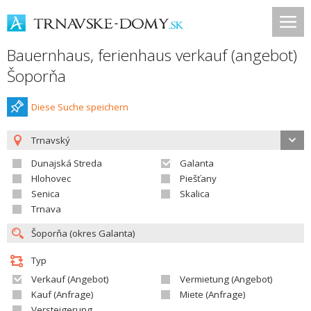
Bauernhaus, ferienhaus verkauf (angebot)
Šoporňa
Diese Suche speichern
Trnavský
Dunajská Streda
Galanta
Hlohovec
Piešťany
Senica
Skalica
Trnava
Typ
Verkauf (Angebot)
Vermietung (Angebot)
Kauf (Anfrage)
Miete (Anfrage)
Versteigerung