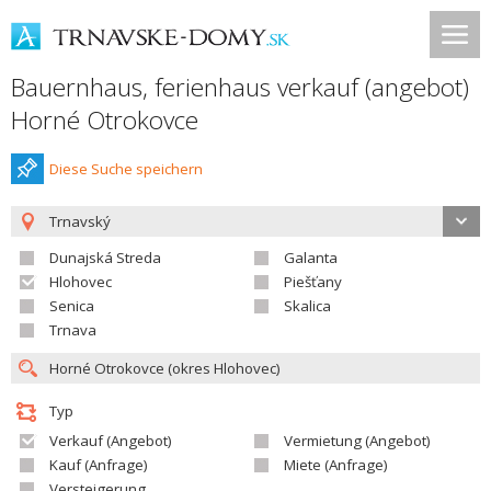
Bauernhaus, ferienhaus verkauf (angebot)
Horné Otrokovce
Diese Suche speichern
Trnavský
Dunajská Streda
Galanta
Hlohovec
Piešťany
Senica
Skalica
Trnava
Typ
Verkauf (Angebot)
Vermietung (Angebot)
Kauf (Anfrage)
Miete (Anfrage)
Versteigerung